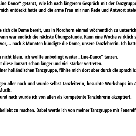
Line-Dance“ getanzt, wie ich nach längerem Gespräch mit der Tanzgruppe
 mich entdeckt hatte und die arme Frau mir nun Rede und Antwort ste
 sich die Dame bereit, uns in Nordhorn einmal wöchentlich zu unterrich
wann war endlich die nächste Übungsstunde. Kann eine Woche wirklich s
vor,… nach 8 Monaten kündigte die Dame, unsere Tanzlehrerin. Ich hat
nicht klein, ich wollte unbedingt weiter „Line-Dance“ tanzen.
st diese Tanzart schon länger und viel stärker vertreten.
iner holländischen Tanzgruppe, fühlte mich dort aber durch die sprachli
en aller nach und wurde selbst Tanzleiterin, besuchte Workshops im 
Musik.
nd nach wurde ich von allen als kompetente Tanzlehrerin akzeptiert.
eliebt zu machen. Dabei werde ich von meiner Tanzgruppe mit Feuereifer