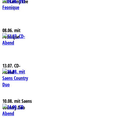
mit Conny Lee
08.06. mit
Feonique
13.07. CD-
Abend
10.08. mit Saens
Country Duo