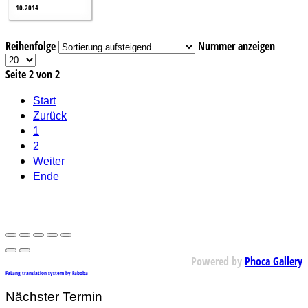
10.2014
Reihenfolge
Nummer anzeigen
Seite 2 von 2
Start
Zurück
1
2
Weiter
Ende
Powered by
Phoca Gallery
FaLang translation system by Faboba
Nächster Termin