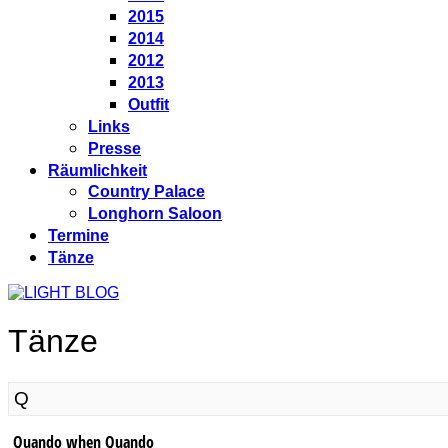
2015
2014
2012
2013
Outfit
Links
Presse
Räumlichkeit
Country Palace
Longhorn Saloon
Termine
Tänze
Tänze
Q
Quando when Quando